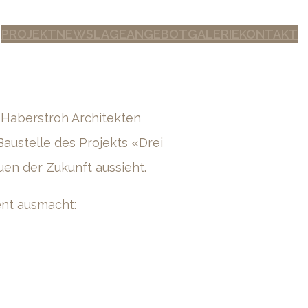
PROJEKT
NEWS
LAGE
ANGEBOT
GALERIE
KONTAKT
 Haberstroh Architekten
austelle des Projekts «Drei
uen der Zukunft aussieht.
ent ausmacht: