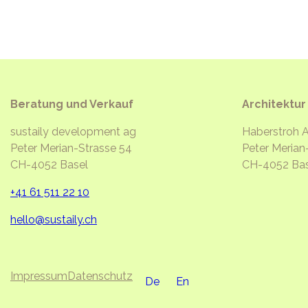
Beratung und Verkauf
Architektur
sustaily development ag
Haberstroh A
Peter Merian-Strasse 54
Peter Merian
CH-4052 Basel
CH-4052 Bas
+41 61 511 22 10
hello@sustaily.ch
Impressum
Datenschutz
De
En