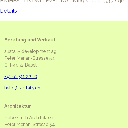
HIGHEST LIVING LEVEL. Net living space 153.7 sqm.
Details
Beratung und Verkauf
sustaily development ag
Peter Merian-Strasse 54
CH-4052 Basel
+41 61 511 22 10
hello@sustaily.ch
Architektur
Haberstroh Architekten
Peter Merian-Strasse 54