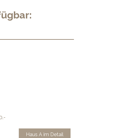
fügbar:
0.-
Haus A im Detail