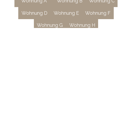
Wohnung A
Wohnung B
Wohnung C
Wohnung D
Wohnung E
Wohnung F
Wohnung G
Wohnung H
Mehr News lesen
Beratung und Verkauf
sustaily development ag
Peter Merian-Strasse 54
CH-4052 Basel